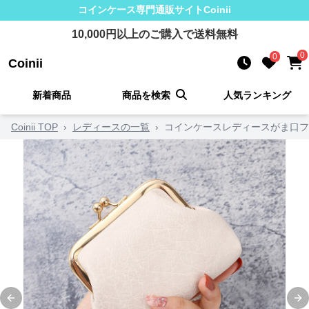
コインケース
専門通販サイト
Coinii
10,000
円以上のご購入で送料無料
0
0
Coinii
新着商品
商品を検索
人気ランキング
Coinii TOP
›
レディースの一覧
›
コインケースレディースがま口
Previous slide
Ne