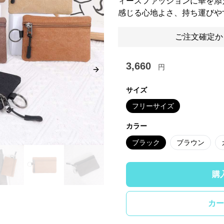
ィースファッションに華を添
感じる心地よさ、持ち運びや
ご注文確定か
3,660
円
Next slide
サイズ
フリーサイズ
カラー
ブラック
ブラウン
購
カー