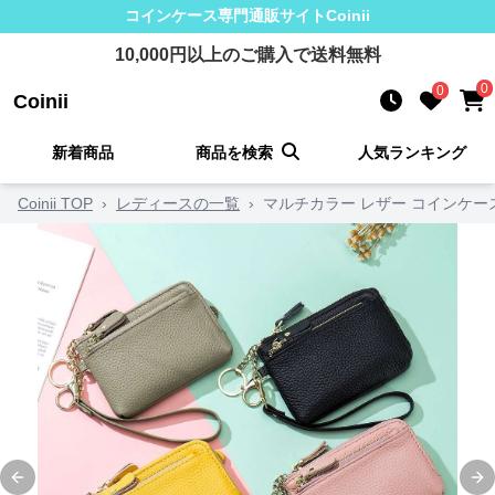
コインケース
専門通販サイト
Coinii
10,000
円以上のご購入で送料無料
0
0
Coinii
新着商品
商品を検索
人気ランキング
Coinii TOP
›
レディースの一覧
›
マルチカラー レザー コインケー
Previous slide
Ne