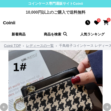
コインケース
専門通販サイト
Coinii
10,000
円以上のご購入で送料無料
0
0
Coinii
新着商品
商品を検索
人気ランキング
Coinii TOP
›
レディースの一覧
›
千鳥格子コインケース レディース
Previous slide
Ne