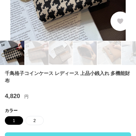
千鳥格子コインケース レディース 上品小銭入れ 多機能財
布
4,820
円
カラー
1
2