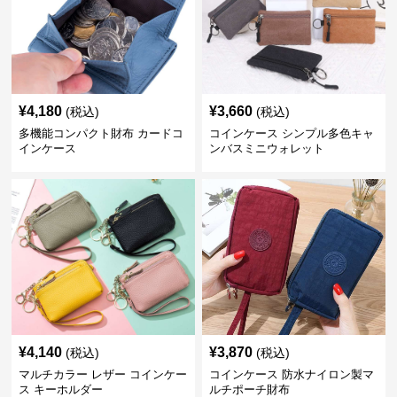
¥
4,180
¥
3,660
(税込)
(税込)
多機能コンパクト財布 カードコ
コインケース シンプル多色キャ
インケース
ンバスミニウォレット
¥
4,140
¥
3,870
(税込)
(税込)
マルチカラー レザー コインケー
コインケース 防水ナイロン製マ
ス キーホルダー
ルチポーチ財布