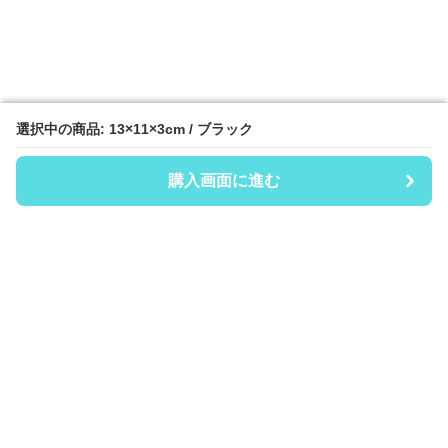
選択中の商品: 13×11×3cm / ブラック
選択中の商品: 13×11×3cm / ブラック
購入画面に進む
購入画面に進む
Coinii
について