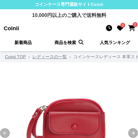
コインケース
専門通販サイト
Coinii
10,000
円以上のご購入で送料無料
0
0
Coinii
新着商品
商品を検索
人気ランキング
Coinii TOP
›
レディースの一覧
›
コインケースレディース 本革ス
Previous slide
Ne