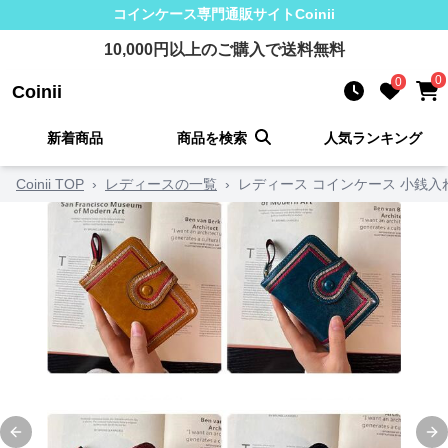
コインケース
専門通販サイト
Coinii
10,000
円以上のご購入で送料無料
0
0
Coinii
新着商品
商品を検索
人気ランキング
Coinii TOP
›
レディースの一覧
›
レディース コインケース 小銭入
Previous slide
Ne