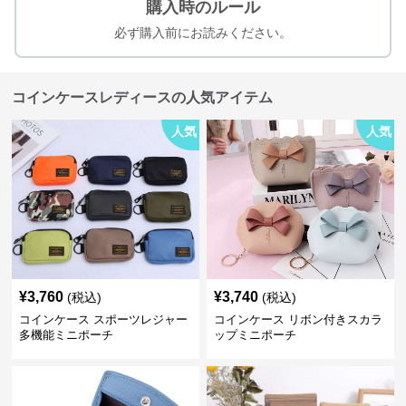
購入時のルール
必ず購入前にお読みください。
コインケースレディースの人気アイテム
人気
人気
¥
3,760
¥
3,740
(税込)
(税込)
コインケース スポーツレジャー
コインケース リボン付きスカラ
多機能ミニポーチ
ップミニポーチ