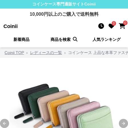
コインケース
専門通販サイト
Coinii
10,000
円以上のご購入で送料無料
0
0
Coinii
新着商品
商品を検索
人気ランキング
Coinii TOP
›
レディースの一覧
›
コインケース 上品な本革ファス
Previous slide
Ne