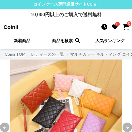
コインケース
専門通販サイト
Coinii
10,000
円以上のご購入で送料無料
0
0
Coinii
新着商品
商品を検索
人気ランキング
Coinii TOP
›
レディースの一覧
›
マルチカラー キルティング コイ
Previous slide
Ne