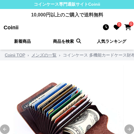
コインケース
専門通販サイト
Coinii
10,000
円以上のご購入で送料無料
0
0
Coinii
新着商品
商品を検索
人気ランキング
Coinii TOP
›
メンズの一覧
›
コインケース 多機能カードケース財
Previous slide
Ne