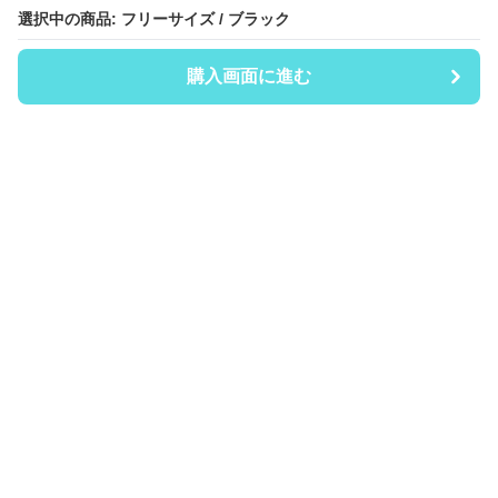
選択中の商品: フリーサイズ / ブラック
選択中の商品: フリーサイズ / ブラック
購入画面に進む
購入画面に進む
Coinii
について
会社概要
利用規約