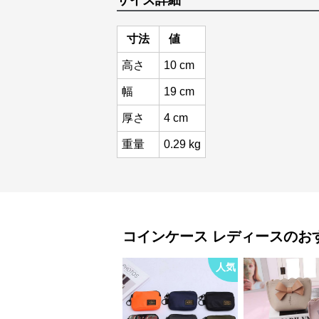
サイズ詳細
寸法
値
高さ
10 cm
幅
19 cm
厚さ
4 cm
重量
0.29 kg
コインケース
レディース
のお
人気