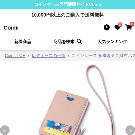
コインケース
専門通販サイト
Coinii
10,000
円以上のご購入で送料無料
0
0
Coinii
新着商品
商品を検索
人気ランキング
Coinii TOP
›
レディースの一覧
›
コインケース 多機能ミニ財布パ
Previous slide
Ne