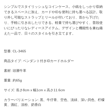
シンプルでスタイリッシュなコインケース。小銭をしっかり収納
できるスペースに加え、カードやIDを便利に持ち運べる設計。取
り外し可能なストラップとリールが付いており、首から下げた
り、手軽に引き出したりできる。軽量で持ち運びやすく、普段使
いにぴったりなレディースアイテム。デザインと機能性を兼ね備
えた一品で、日々のスタイルを引き立てます。
型番: CL-3465
商品タイプ: ペンダント付きIDカードホルダー
素材: 頭層牛革
重量: 約65g
サイズ: 長さ8cm x 幅1cm x 高さ11.6cm
カラーバリエーション: 黒、牛仔青、空色、淡緑、深い貝色、柠檬
黄、酒紅、淡粉、奶香白