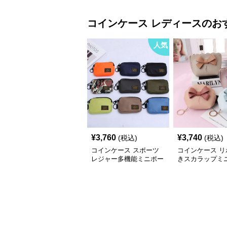
コインケース
レディース
のお
人気
¥
3,760
¥
3,740
(税込)
(税込)
コインケース スポーツ
コインケース リ
レジャー多機能ミニポー
きスカラップミ
チ