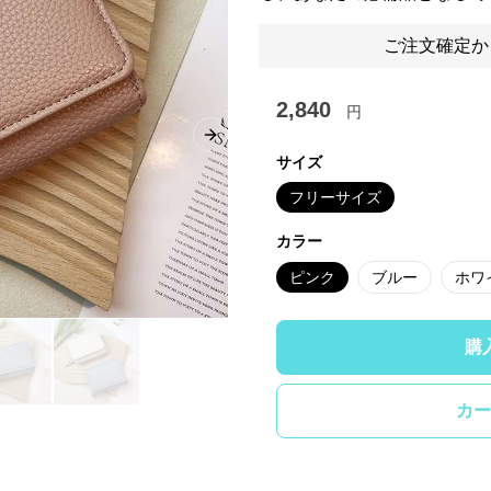
ご注文確定か
2,840
円
Next slide
サイズ
フリーサイズ
カラー
ピンク
ブルー
ホワ
購
カー