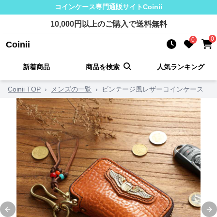
コインケース
専門通販サイト
Coinii
10,000
円以上のご購入で送料無料
0
0
Coinii
新着商品
商品を検索
人気ランキング
Coinii TOP
›
メンズの一覧
›
ビンテージ風レザーコインケース
Previous slide
Ne