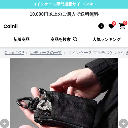
コインケース
専門通販サイト
Coinii
10,000
円以上のご購入で送料無料
0
0
Coinii
新着商品
商品を検索
人気ランキング
Coinii TOP
›
レディースの一覧
›
コインケース マルチポケット付
Previous slide
Ne