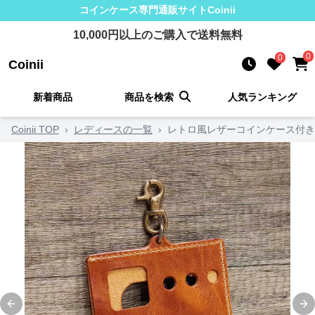
コインケース
専門通販サイト
Coinii
10,000
円以上のご購入で送料無料
0
0
Coinii
新着商品
商品を検索
人気ランキング
Coinii TOP
›
レディースの一覧
›
レトロ風レザーコインケース付き
Previous slide
Ne