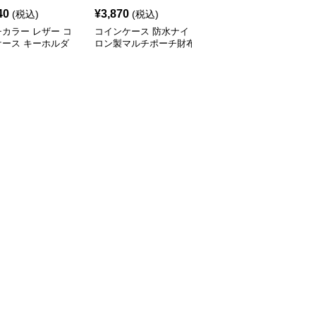
40
¥
3,870
¥
4,000
(税込)
(税込)
(税込)
カラー レザー コ
コインケース 防水ナイ
コインケース 防水シリ
ケース キーホルダ
ロン製マルチポーチ財布
コン製ミニメイクポーチ