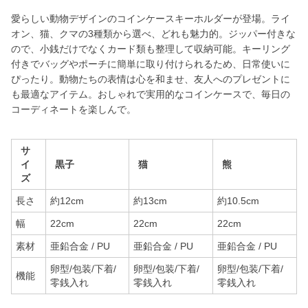
愛らしい動物デザインのコインケースキーホルダーが登場。ライ
オン、猫、クマの3種類から選べ、どれも魅力的。ジッパー付きな
ので、小銭だけでなくカード類も整理して収納可能。キーリング
付きでバッグやポーチに簡単に取り付けられるため、日常使いに
ぴったり。動物たちの表情は心を和ませ、友人へのプレゼントに
も最適なアイテム。おしゃれで実用的なコインケースで、毎日の
コーディネートを楽しんで。
サ
イ
黒子
猫
熊
ズ
長さ
約12cm
約13cm
約10.5cm
幅
22cm
22cm
22cm
素材
亜鉛合金 / PU
亜鉛合金 / PU
亜鉛合金 / PU
卵型/包装/下着/
卵型/包装/下着/
卵型/包装/下着/
機能
零銭入れ
零銭入れ
零銭入れ