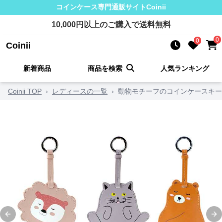
コインケース
専門通販サイト
Coinii
10,000
円以上のご購入で送料無料
0
0
Coinii
新着商品
商品を検索
人気ランキング
Coinii TOP
›
レディースの一覧
›
動物モチーフのコインケースキー
Previous slide
Ne