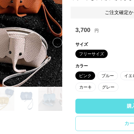
ご注文確定か
3,700
円
サイズ
Next slide
フリーサイズ
カラー
ピンク
ブルー
イエ
カーキ
グレー
購
カー