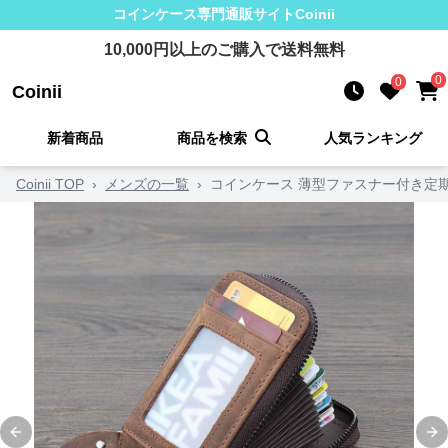
コインケース
専門通販サイト
Coinii
10,000
円以上のご購入で送料無料
0
0
Coinii
新着商品
商品を検索
人気ランキング
Coinii TOP
›
メンズの一覧
›
コインケース 薄型ファスナー付き定
Previous slide
Ne