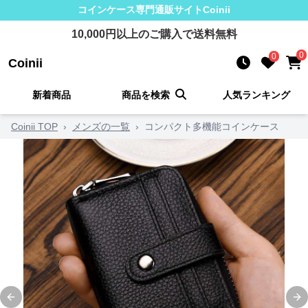
コインケース
専門通販サイト
Coinii
10,000
円以上のご購入で送料無料
0
0
Coinii
新着商品
商品を検索
人気ランキング
Coinii TOP
›
メンズの一覧
›
コンパクト多機能コインケース
Previous slide
Ne