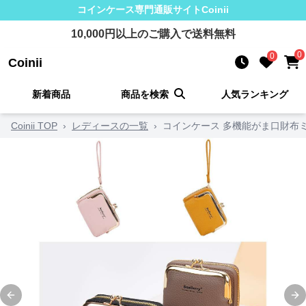
コインケース
専門通販サイト
Coinii
10,000
円以上のご購入で送料無料
0
0
Coinii
新着商品
商品を検索
人気ランキング
Coinii TOP
›
レディースの一覧
›
コインケース 多機能がま口財布
Previous slide
Ne