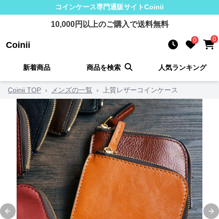
コインケース
専門通販サイト
Coinii
10,000
円以上のご購入で送料無料
0
0
Coinii
新着商品
商品を検索
人気ランキング
Coinii TOP
›
メンズの一覧
›
上質レザーコインケース
Previous slide
Ne