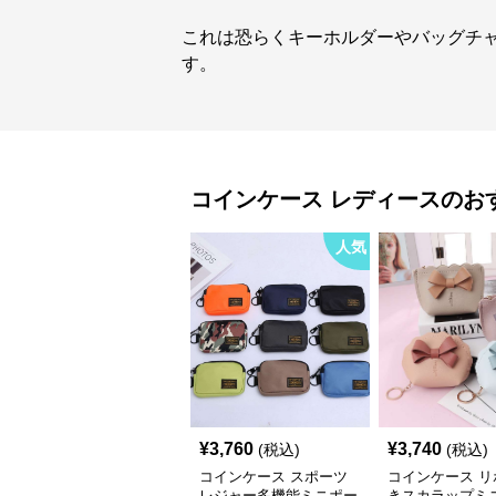
これは恐らくキーホルダーやバッグチ
す。
コインケース
レディース
のお
人気
¥
3,760
¥
3,740
(税込)
(税込)
コインケース スポーツ
コインケース リ
レジャー多機能ミニポー
きスカラップミ