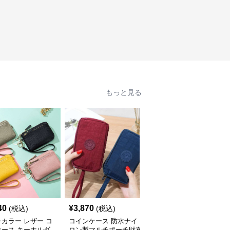
もっと見る
人
40
¥
3,870
¥
4,000
(税込)
(税込)
(税込)
カラー レザー コ
コインケース 防水ナイ
コインケース 防水シリ
ケース キーホルダ
ロン製マルチポーチ財布
コン製ミニメイクポーチ