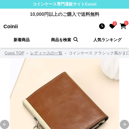
コインケース
専門通販サイト
Coinii
10,000
円以上のご購入で送料無料
0
0
Coinii
新着商品
商品を検索
人気ランキング
Coinii TOP
›
レディースの一覧
›
コインケース クラシック風がま
Previous slide
Ne