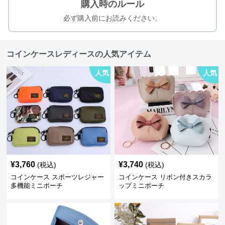
購入時のルール
必ず購入前にお読みください。
コインケースレディースの人気アイテム
人気
人気
¥
3,760
¥
3,740
(税込)
(税込)
コインケース スポーツレジャー
コインケース リボン付きスカラ
多機能ミニポーチ
ップミニポーチ