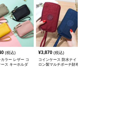
人
40
¥
3,870
¥
4,000
(税込)
(税込)
(税込)
カラー レザー コ
コインケース 防水ナイ
コインケース 防水シリ
ケース キーホルダ
ロン製マルチポーチ財布
コン製ミニメイクポーチ