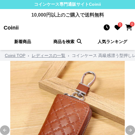
コインケース
専門通販サイト
Coinii
10,000
円以上のご購入で送料無料
0
0
Coinii
新着商品
商品を検索
人気ランキング
Coinii TOP
›
レディースの一覧
›
コインケース 高級感漂う型押し
Previous slide
Ne