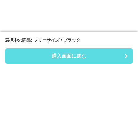
選択中の商品: フリーサイズ / ブラック
選択中の商品: フリーサイズ / ブラック
購入画面に進む
購入画面に進む
Coinii
について