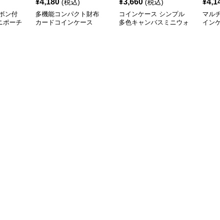
¥
4,180
¥
3,660
¥
4,1
(税込)
(税込)
ボン付
多機能コンパクト財布
コインケース シンプル
マルチ
ニポーチ
カードコインケース
多色キャンバスミニウォ
イン
レット
ー