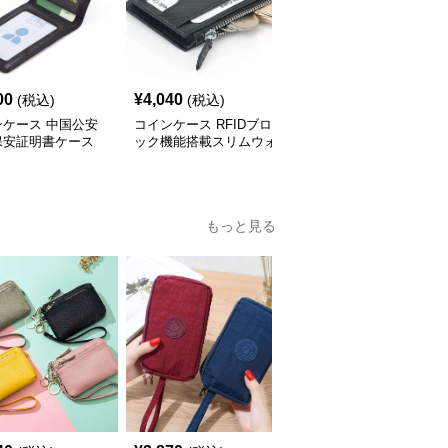
00
¥
4,040
¥
4,020
(税込)
(税込)
(税込)
ンケース 中国公安
コインケース RFIDブロ
ブランドロゴ入り 本革
保安証明書ケース
ック機能搭載スリムウォ
ジップコインケース
レット
もっと見る
人