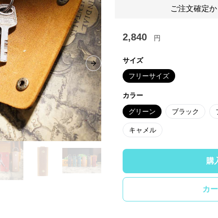
ご注文確定か
2,840
円
サイズ
Next slide
フリーサイズ
カラー
グリーン
ブラック
キャメル
購
カー