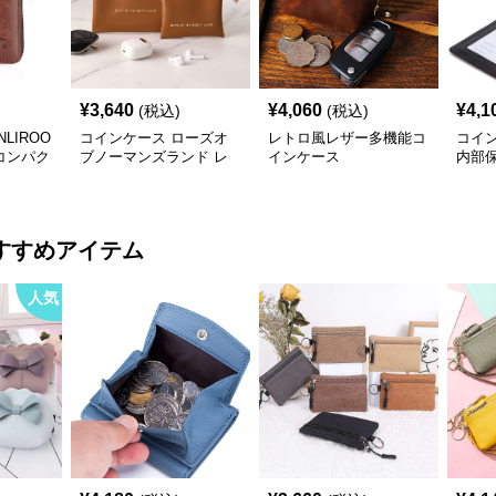
¥
3,640
¥
4,060
¥
4,1
(税込)
(税込)
LIROO
コインケース ローズオ
レトロ風レザー多機能コ
コイ
コンパク
ブノーマンズランド レ
インケース
内部
ザーポーチセット
すすめアイテム
人気