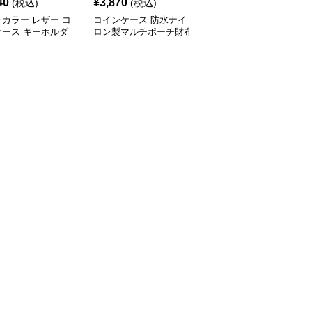
40
¥
3,870
¥
4,000
(税込)
(税込)
(税込)
カラー レザー コ
コインケース 防水ナイ
コインケース 防水シリ
ケース キーホルダ
ロン製マルチポーチ財布
コン製ミニメイクポーチ