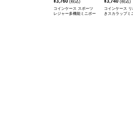
¥
3,760
¥
3,740
(税込)
(税込)
コインケース スポーツ
コインケース リ
レジャー多機能ミニポー
きスカラップミ
チ