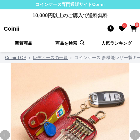
コインケース
専門通販サイト
Coinii
10,000
円以上のご購入で送料無料
0
0
Coinii
新着商品
商品を検索
人気ランキング
Coinii TOP
›
レディースの一覧
›
コインケース 多機能レザー製キ
Previous slide
Ne