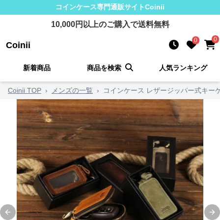
コインケース
専門通販サイト
Coinii
10,000
円以上のご購入で送料無料
0
0
Coinii
新着商品
商品を検索
人気ランキング
Coinii TOP
›
メンズの一覧
›
コインケース レザージッパー式キー
Previous slide
Ne