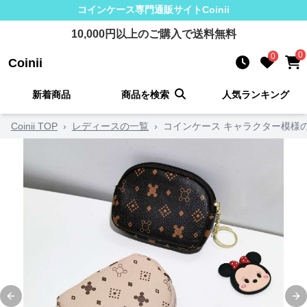
コインケース
専門通販サイト
Coinii
10,000
円以上のご購入で送料無料
0
0
Coinii
新着商品
商品を検索
人気ランキング
Coinii TOP
›
レディースの一覧
›
コインケース キャラクター模様
Previous slide
Ne