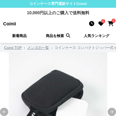
コインケース
専門通販サイト
Coinii
10,000
円以上のご購入で送料無料
0
0
Coinii
新着商品
商品を検索
人気ランキング
Coinii TOP
›
メンズの一覧
›
コインケース コンパクトジッパー式
Previous slide
Ne