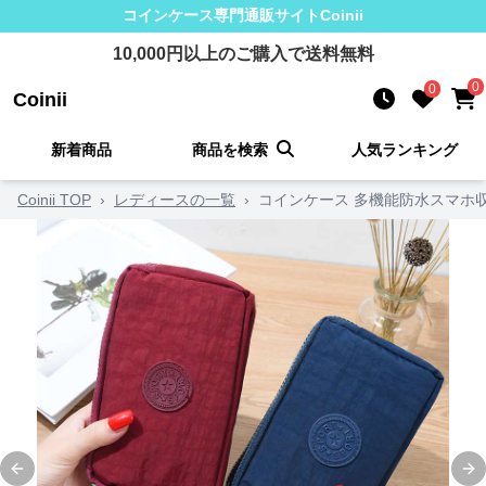
コインケース
専門通販サイト
Coinii
10,000
円以上のご購入で送料無料
0
0
Coinii
新着商品
商品を検索
人気ランキング
Coinii TOP
›
レディースの一覧
›
コインケース 多機能防水スマホ
Previous slide
Ne