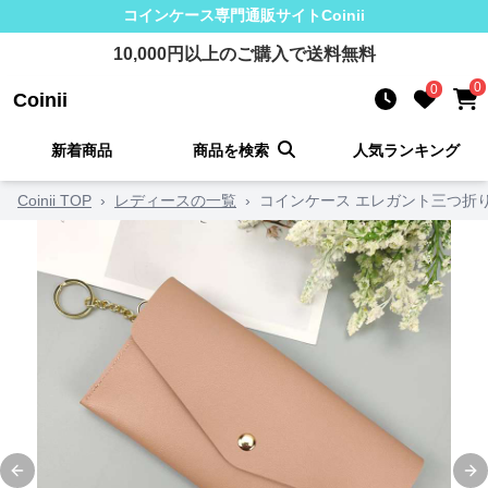
コインケース
専門通販サイト
Coinii
10,000
円以上のご購入で送料無料
0
0
Coinii
新着商品
商品を検索
人気ランキング
Coinii TOP
›
レディースの一覧
›
コインケース エレガント三つ折
Previous slide
Ne