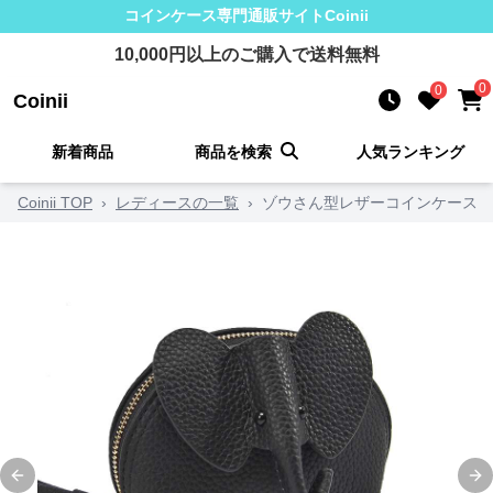
コインケース
専門通販サイト
Coinii
10,000
円以上のご購入で送料無料
0
0
Coinii
新着商品
商品を検索
人気ランキング
Coinii TOP
›
レディースの一覧
›
ゾウさん型レザーコインケース
Previous slide
Ne