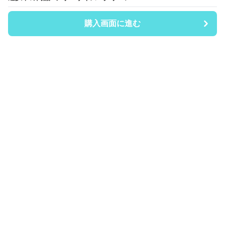
購入画面に進む
購入画面に進む
Coinii
について
会社概要
利用規約