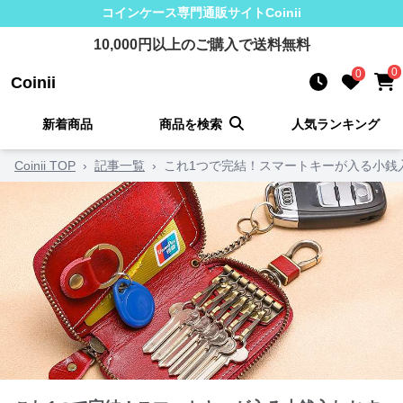
コインケース
専門通販サイト
Coinii
10,000
円以上のご購入で送料無料
0
0
Coinii
新着商品
商品を検索
人気ランキング
Coinii TOP
›
記事一覧
›
これ1つで完結！スマートキーが入る小銭