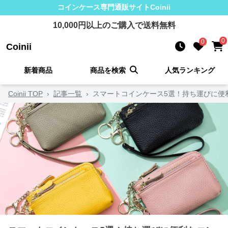
コインケース
専門通販サイト
Coinii
10,000
円以上のご購入で送料無料
0
0
Coinii
新着商品
商品を検索
人気ランキング
Coinii TOP
›
記事一覧
›
スマートコインケース5選！持ち運びに便