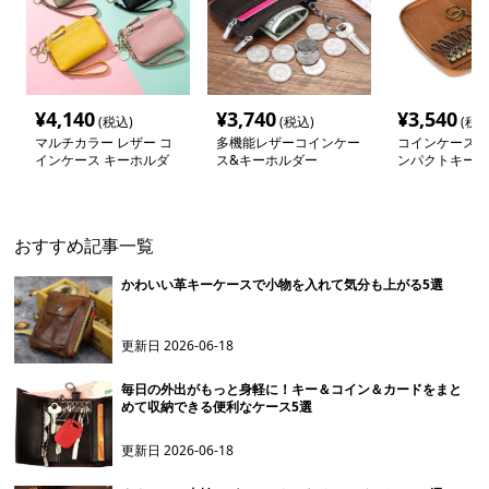
¥
4,140
¥
3,740
¥
3,540
(税込)
(税込)
(税込
マルチカラー レザー コ
多機能レザーコインケー
コインケース 
インケース キーホルダ
ス&キーホルダー
ンパクトキーケ
ー
おすすめ記事一覧
かわいい革キーケースで小物を入れて気分も上がる5選
更新日
2026-06-18
毎日の外出がもっと身軽に！キー＆コイン＆カードをまと
めて収納できる便利なケース5選
更新日
2026-06-18