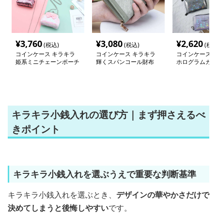
¥
3,760
¥
3,080
¥
2,620
(税込)
(税込)
(税込
コインケース キラキラ
コインケース キラキラ
コインケース 
姫系ミニチェーンポーチ
輝くスパンコール財布
ホログラムカー
キラキラ小銭入れの選び方｜まず押さえるべ
きポイント
キラキラ小銭入れを選ぶうえで重要な判断基準
キラキラ小銭入れを選ぶとき、
デザインの華やかさだけで
決めてしまうと後悔しやすい
です。