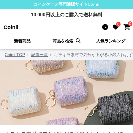
コインケース
専門通販サイト
Coinii
10,000
円以上のご購入で送料無料
0
0
Coinii
新着商品
商品を検索
人気ランキング
Coinii TOP
›
記事一覧
›
キラキラ素材で気分が上がる小銭入れおす