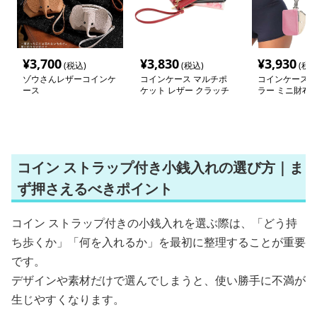
¥
3,700
¥
3,830
¥
3,930
(税込)
(税込)
(税込
ゾウさんレザーコインケ
コインケース マルチポ
コインケース 
ース
ケット レザー クラッチ
ラー ミニ財布 
ウォレット
プ付き
コイン ストラップ付き小銭入れの選び方｜ま
ず押さえるべきポイント
コイン ストラップ付きの小銭入れを選ぶ際は、「どう持
ち歩くか」「何を入れるか」を最初に整理することが重要
です。
デザインや素材だけで選んでしまうと、使い勝手に不満が
生じやすくなります。