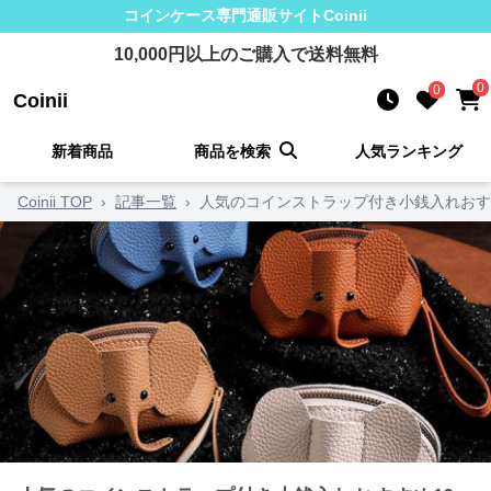
コインケース
専門通販サイト
Coinii
10,000
円以上のご購入で送料無料
0
0
Coinii
新着商品
商品を検索
人気ランキング
Coinii TOP
›
記事一覧
›
人気のコインストラップ付き小銭入れおす