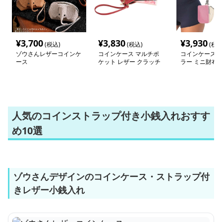
¥
3,700
¥
3,830
¥
3,930
(税込)
(税込)
(税込
ゾウさんレザーコインケ
コインケース マルチポ
コインケース 
ース
ケット レザー クラッチ
ラー ミニ財布 
ウォレット
プ付き
人気のコインストラップ付き小銭入れおすす
め10選
ゾウさんデザインのコインケース・ストラップ付
きレザー小銭入れ