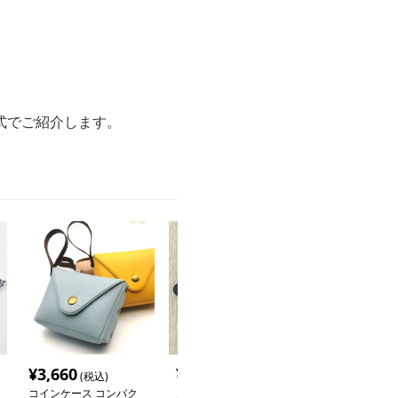
式でご紹介します。
¥
3,660
¥
4,040
¥
3,970
(税込)
(税込)
(税込
コインケース コンパク
コインケース 多機能コ
高級感漂うダブ