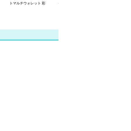
トマルチウォレット 彩
インホルダー付きキーケ
コインケース
りエンベロープ
ース