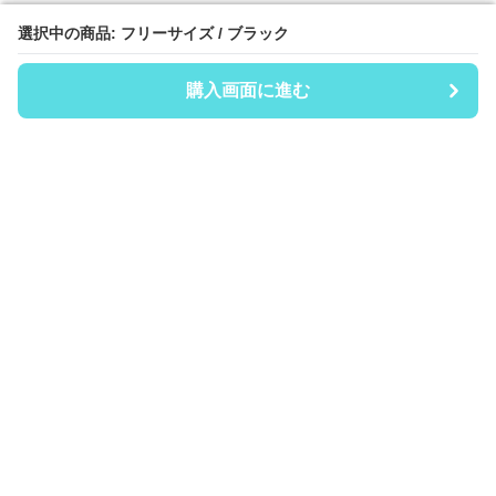
選択中の商品: フリーサイズ / ブラック
選択中の商品: フリーサイズ / ブラック
購入画面に進む
購入画面に進む
Coinii
について
会社概要
利用規約