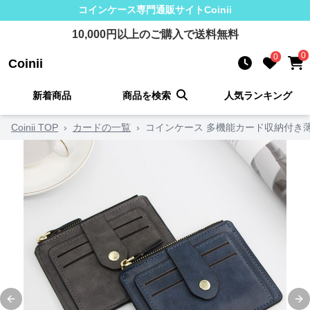
コインケース
専門通販サイト
Coinii
10,000
円以上のご購入で送料無料
0
0
Coinii
新着商品
商品を検索
人気ランキング
Coinii TOP
›
カードの一覧
›
コインケース 多機能カード収納付き
Previous slide
Ne