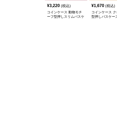
¥
3,220
¥
1,670
(税込)
(税込)
コインケース 動物モチ
コインケース ク
ーフ型押しスリムパスケ
型押しパスケース
ース
ド入れ 多機能