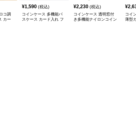
¥
1,590
¥
2,230
¥
2,6
(税込)
(税込)
ロコ調
コインケース 多機能パ
コインケース 透明窓付
コイ
 カー
スケース カード入れ フ
き多機能ナイロンコイン
薄型
ァッション小物
ケース
ース