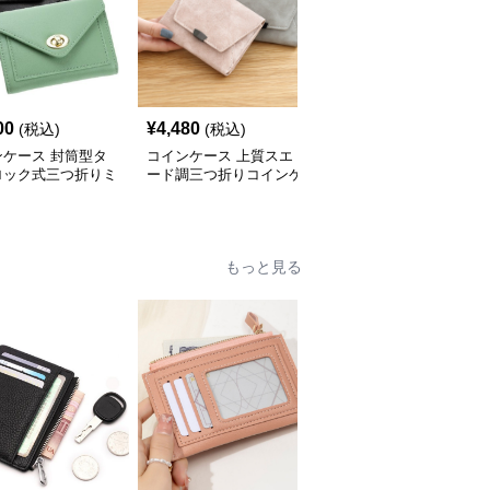
00
¥
4,480
¥
4,020
(税込)
(税込)
(税込)
ンケース 封筒型タ
コインケース 上質スエ
コインケース 本革型押
ロック式三つ折りミ
ード調三つ折りコインケ
し三つ折りコインケース
布
ース
機能付き小銭入れ
もっと見る