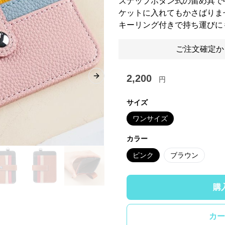
スナップボタン式の留め具で
ケットに入れてもかさばりま
キーリング付きで持ち運びに
ご注文確定か
2,200
円
Next slide
サイズ
ワンサイズ
カラー
ピンク
ブラウン
購
カー