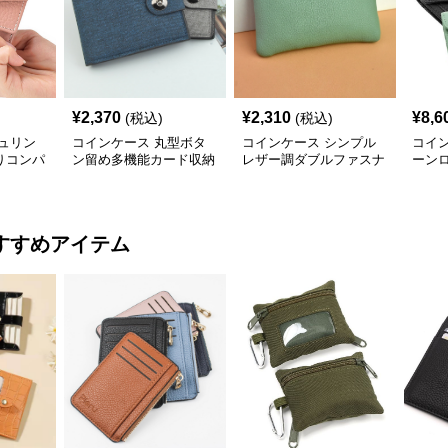
¥
2,370
¥
2,310
¥
8,6
(税込)
(税込)
ュリン
コインケース 丸型ボタ
コインケース シンプル
コイ
りコンパ
ン留め多機能カード収納
レザー調ダブルファスナ
ーン
財布
ー小銭入れ
ニ財
すすめアイテム