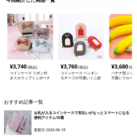
今回紹介した商品一覧
¥
3,740
¥
3,760
¥
3,680
(税込)
(税込)
(税込
コインケース リボン付
コインケース ペンギン
バナナ型ジッパ
きスカラップミニポーチ
モチーフの可愛いミニ財
可愛いフルーツ
布
ース
おすすめ記事一覧
お札が入るコインケースで支払いがもっとスマートになる
便利アイテム10選
更新日
2026-06-18