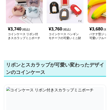
¥
3,740
¥
3,760
¥
3,680
(税込)
(税込)
(税込
コインケース リボン付
コインケース ペンギン
バナナ型ジッパ
きスカラップミニポーチ
モチーフの可愛いミニ財
可愛いフルーツ
布
ース
リボンとスカラップが可愛い変わったデザイ
ンのコインケース