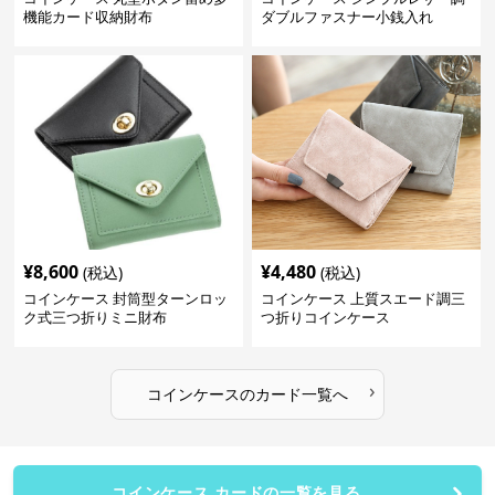
機能カード収納財布
ダブルファスナー小銭入れ
¥
8,600
¥
4,480
(税込)
(税込)
コインケース 封筒型ターンロッ
コインケース 上質スエード調三
ク式三つ折りミニ財布
つ折りコインケース
›
コインケース
の
カード
一覧へ
コインケース カードの一覧を見る