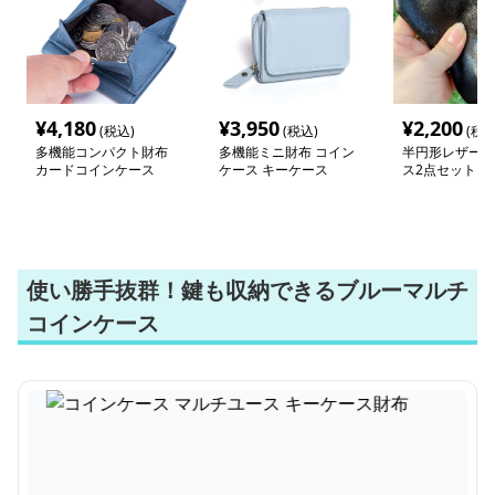
¥
4,180
¥
3,950
¥
2,200
(税込)
(税込)
(税込
多機能コンパクト財布
多機能ミニ財布 コイン
半円形レザーコ
カードコインケース
ケース キーケース
ス2点セット
使い勝手抜群！鍵も収納できるブルーマルチ
コインケース