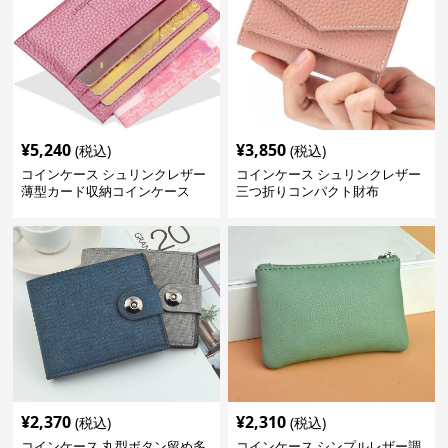
¥
5,240
¥
3,850
(税込)
(税込)
コインケース シュリンクレザー
コインケース シュリンクレザー
薄型カード収納コインケース
三つ折りコンパクト財布
¥
2,370
¥
2,310
(税込)
(税込)
コインケース 丸型ボタン留め多
コインケース シンプルレザー調