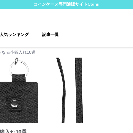
コインケース
専門通販サイト
Coinii
人気ランキング
記事一覧
もなる小銭入れ10選
銭入れ10選