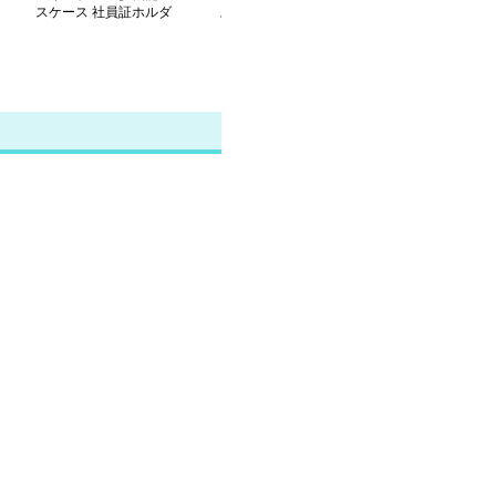
スケース 社員証ホルダ
スポートケース兼用財布
き多機能パスケ
ー