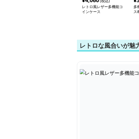
¥
4,060
¥
(税込)
レトロ風レザー多機能コ
多
インケース
ス
レトロな風合いが魅