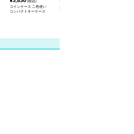
¥
3,830
¥
3,740
¥
3,540
(税込)
(税込)
(税込
コインケース 二色使い
多機能ミニ財布コインケ
眠る猫のコイン
コンパクトキーケース
ース
キーホルダー