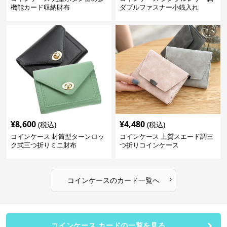
機能カード収納財布
ダブルファスナー小銭入れ
¥
8,600
¥
4,480
(税込)
(税込)
コインケース 封筒型ターンロッ
コインケース 上質スエード調三
ク式三つ折りミニ財布
つ折りコインケース
›
コインケース
の
カード
一覧へ
コインケース カードの一覧を見る