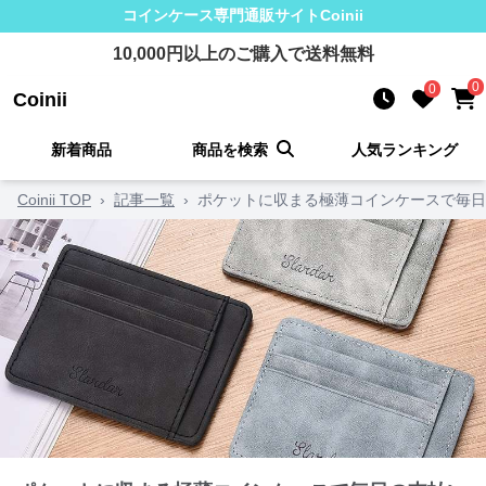
コインケース
専門通販サイト
Coinii
10,000
円以上のご購入で送料無料
0
0
Coinii
新着商品
商品を検索
人気ランキング
Coinii TOP
›
記事一覧
›
ポケットに収まる極薄コインケースで毎日