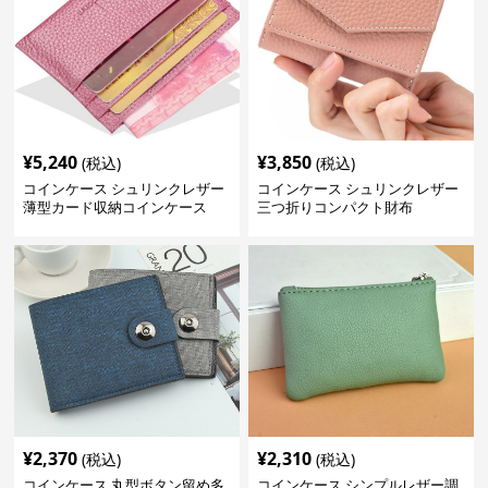
¥
5,240
¥
3,850
(税込)
(税込)
コインケース シュリンクレザー
コインケース シュリンクレザー
薄型カード収納コインケース
三つ折りコンパクト財布
¥
2,370
¥
2,310
(税込)
(税込)
コインケース 丸型ボタン留め多
コインケース シンプルレザー調