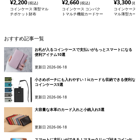
¥
2,200
¥
2,660
¥
3,300
(税込)
(税込)
(税込
コインケース 薄型マル
コインケース コンパク
コインケース 
チポケット財布
トマルチ機能カードケー
マル薄型カード
ス
おすすめ記事一覧
お札が入るコインケースで支払いがもっとスマートになる
便利アイテム10選
更新日
2026-06-18
小さめポーチにも入れやすい！icカードも収納できる便利な
コインケース5選
更新日
2026-06-18
大容量な本革のカード入れと小銭入れ5選
更新日
2026-06-18
スマートに支払いができる！マネークリップ付きコインケ