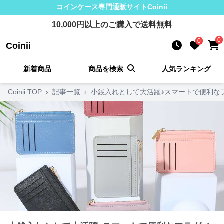
コインケース
専門通販サイト
Coinii
10,000
円以上のご購入で送料無料
0
0
Coinii
新着商品
商品を検索
人気ランキング
Coinii TOP
›
記事一覧
›
小銭入れとして大活躍♪スマートで便利な