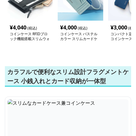
¥
4,040
¥
4,000
¥
3,000
(税込)
(税込)
(税込
コインケース RFIDブロ
コインケース パステル
コンパクト定期
ック機能搭載スリムウォ
カラー スリムカードケ
コインケース
レット
ース
カラフルで便利なスリム設計フラグメントケ
ース 小銭入れとカード収納が一体型