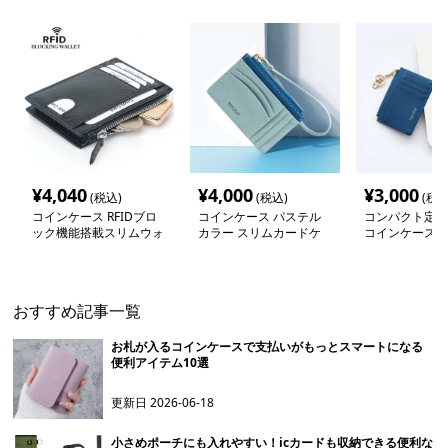
¥
4,040
¥
4,000
¥
3,000
(税込)
(税込)
(税込
コインケース RFIDブロ
コインケース パステル
コンパクト定期
ック機能搭載スリムウォ
カラー スリムカードケ
コインケース
レット
ース
おすすめ記事一覧
お札が入るコインケースで支払いがもっとスマートになる
便利アイテム10選
更新日
2026-06-18
小さめポーチにも入れやすい！icカードも収納できる便利な