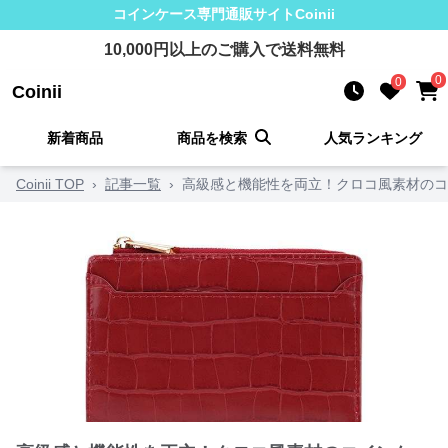
コインケース
専門通販サイト
Coinii
10,000
円以上のご購入で送料無料
0
0
Coinii
新着商品
商品を検索
人気ランキング
Coinii TOP
›
記事一覧
›
高級感と機能性を両立！クロコ風素材のコ