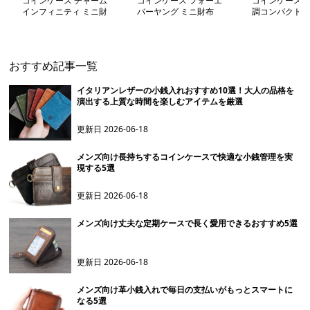
コインケース チャーム
コインケース フォーエ
コインケース F
インフィニティ ミニ財
バーヤング ミニ財布
調コンパクトウ
布
おすすめ記事一覧
イタリアンレザーの小銭入れおすすめ10選！大人の品格を
演出する上質な時間を楽しむアイテムを厳選
更新日
2026-06-18
メンズ向け長持ちするコインケースで快適な小銭管理を実
現する5選
更新日
2026-06-18
メンズ向け丈夫な定期ケースで長く愛用できるおすすめ5選
更新日
2026-06-18
メンズ向け革小銭入れで毎日の支払いがもっとスマートに
なる5選